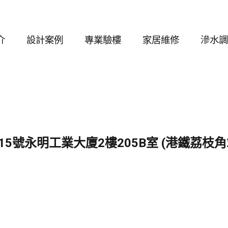
介
設計案例
專業驗樓
家居維修
滲水調
5號永明工業大廈2樓205B室 (港鐵荔枝角